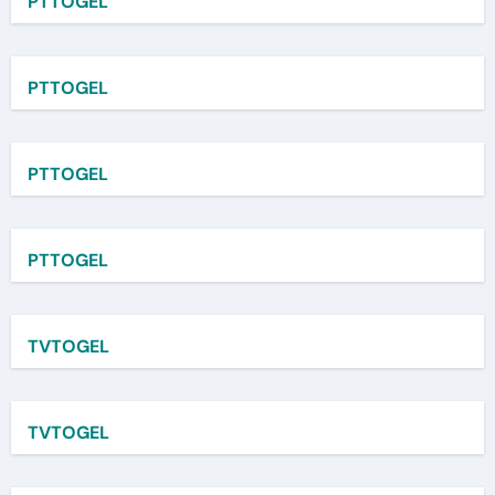
PTTOGEL
PTTOGEL
PTTOGEL
PTTOGEL
TVTOGEL
TVTOGEL