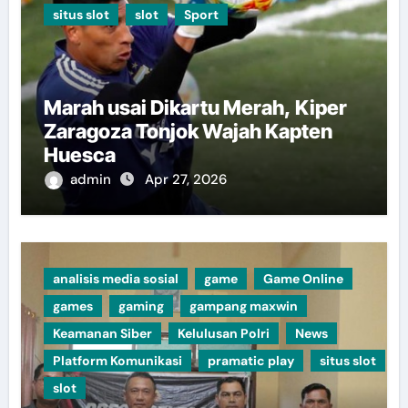
situs slot
slot
Sport
Marah usai Dikartu Merah, Kiper
Zaragoza Tonjok Wajah Kapten
Huesca
admin
Apr 27, 2026
analisis media sosial
game
Game Online
games
gaming
gampang maxwin
Keamanan Siber
Kelulusan Polri
News
Platform Komunikasi
pramatic play
situs slot
slot