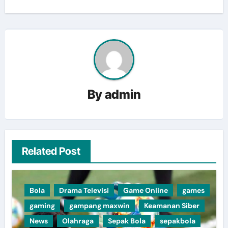
By
admin
Related Post
Bola
Drama Televisi
Game Online
games
gaming
gampang maxwin
Keamanan Siber
News
Olahraga
Sepak Bola
sepakbola