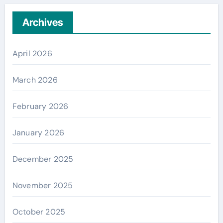
Archives
April 2026
March 2026
February 2026
January 2026
December 2025
November 2025
October 2025