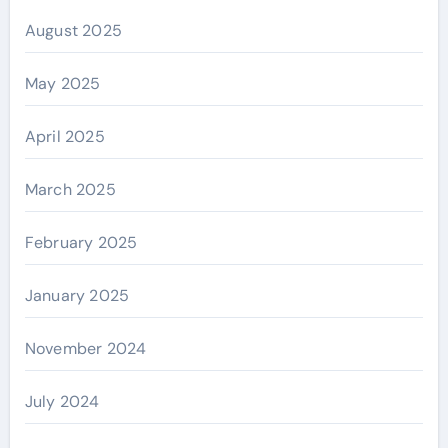
August 2025
May 2025
April 2025
March 2025
February 2025
January 2025
November 2024
July 2024