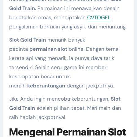
Gold Train.
Permainan ini menawarkan desain
berlatarkan emas, menciptakan
CVTOGEL
pengalaman bermain yang asyik dan menantang.
Slot Gold Train
menarik banyak
pecinta
permainan slot
online. Dengan tema
kereta api yang menarik, ia punya daya tarik
tersendiri. Selain seru, game ini memberi
kesempatan besar untuk
meraih
keberuntungan
dengan jackpotnya.
Jika Anda ingin mencoba keberuntungan,
Slot
Gold Train
adalah pilihan tepat. Mari main dan
raih hadiah jackpotnya!
Mengenal Permainan Slot