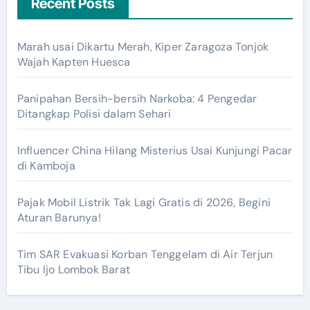
Recent Posts
Marah usai Dikartu Merah, Kiper Zaragoza Tonjok
Wajah Kapten Huesca
Panipahan Bersih-bersih Narkoba: 4 Pengedar
Ditangkap Polisi dalam Sehari
Influencer China Hilang Misterius Usai Kunjungi Pacar
di Kamboja
Pajak Mobil Listrik Tak Lagi Gratis di 2026, Begini
Aturan Barunya!
Tim SAR Evakuasi Korban Tenggelam di Air Terjun
Tibu Ijo Lombok Barat