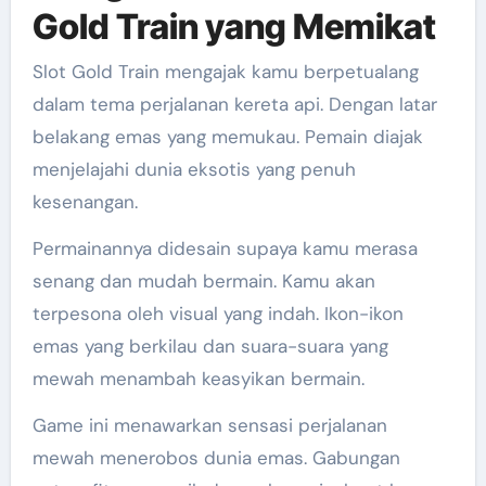
Gold Train yang Memikat
Slot Gold Train mengajak kamu berpetualang
dalam tema perjalanan kereta api. Dengan latar
belakang emas yang memukau. Pemain diajak
menjelajahi dunia eksotis yang penuh
kesenangan.
Permainannya didesain supaya kamu merasa
senang dan mudah bermain. Kamu akan
terpesona oleh visual yang indah. Ikon-ikon
emas yang berkilau dan suara-suara yang
mewah menambah keasyikan bermain.
Game ini menawarkan sensasi perjalanan
mewah menerobos dunia emas. Gabungan