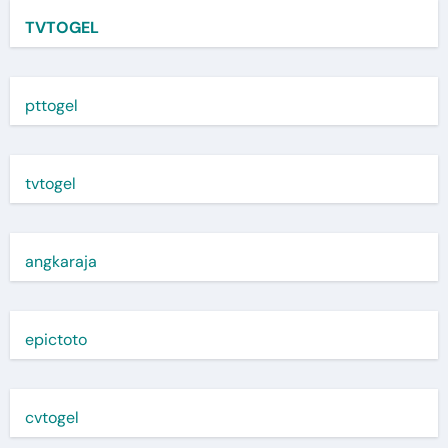
TVTOGEL
pttogel
tvtogel
angkaraja
epictoto
cvtogel