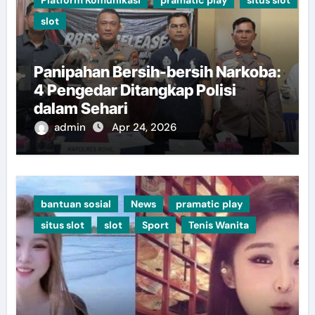
Platform Komunikasi
pramatic play
situs slot
slot
Panipahan Bersih-bersih Narkoba:
4 Pengedar Ditangkap Polisi
dalam Sehari
admin
Apr 24, 2026
bantuan sosial
News
pramatic play
situs slot
slot
Sport
Tenis Wanita