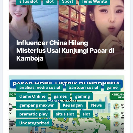
situs slot
slot
Sport
Tenis Wanita
Influencer China Hilang
Misterius Usai Kunjungi Pacar di
Kamboja
analisis media sosial
bantuan sosial
game
Game Online
games
gaming
gampang maxwin
Keuangan
News
pramatic play
situs slot
slot
Uncategorized