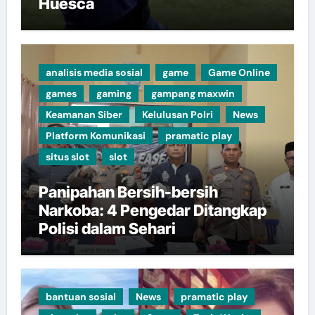
Huesca
analisis media sosial
game
Game Online
games
gaming
gampang maxwin
Keamanan Siber
Kelulusan Polri
News
Platform Komunikasi
pramatic play
situs slot
slot
Panipahan Bersih-bersih
Narkoba: 4 Pengedar Ditangkap
Polisi dalam Sehari
bantuan sosial
News
pramatic play