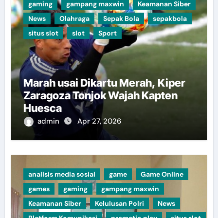
gaming
gampang maxwin
Keamanan Siber
News
Olahraga
Sepak Bola
sepakbola
situs slot
slot
Sport
Marah usai Dikartu Merah, Kiper
Zaragoza Tonjok Wajah Kapten
Huesca
admin
Apr 27, 2026
analisis media sosial
game
Game Online
games
gaming
gampang maxwin
Keamanan Siber
Kelulusan Polri
News