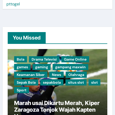
pttogel
You Missed
Bola
Drama Televisi
Game Online
games
gaming
gampang maxwin
Keamanan Siber
News
Olahraga
Sepak Bola
sepakbola
situs slot
slot
Sport
Marah usai Dikartu Merah, Kiper
Zaragoza Tonjok Wajah Kapten