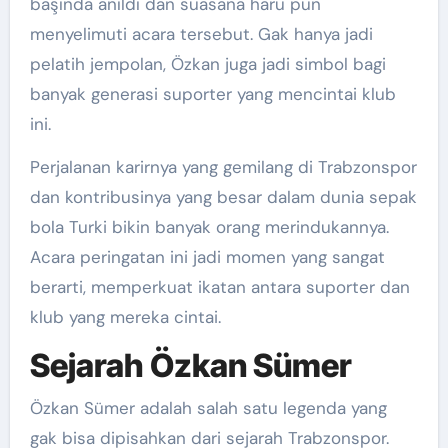
başında anıldı dan suasana haru pun
menyelimuti acara tersebut. Gak hanya jadi
pelatih jempolan, Özkan juga jadi simbol bagi
banyak generasi suporter yang mencintai klub
ini.
Perjalanan karirnya yang gemilang di Trabzonspor
dan kontribusinya yang besar dalam dunia sepak
bola Turki bikin banyak orang merindukannya.
Acara peringatan ini jadi momen yang sangat
berarti, memperkuat ikatan antara suporter dan
klub yang mereka cintai.
Sejarah Özkan Sümer
Özkan Sümer adalah salah satu legenda yang
gak bisa dipisahkan dari sejarah Trabzonspor.