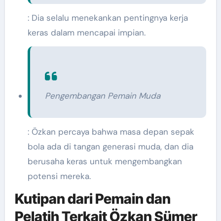
: Dia selalu menekankan pentingnya kerja
keras dalam mencapai impian.
Pengembangan Pemain Muda
: Özkan percaya bahwa masa depan sepak
bola ada di tangan generasi muda, dan dia
berusaha keras untuk mengembangkan
potensi mereka.
Kutipan dari Pemain dan
Pelatih Terkait Özkan Sümer