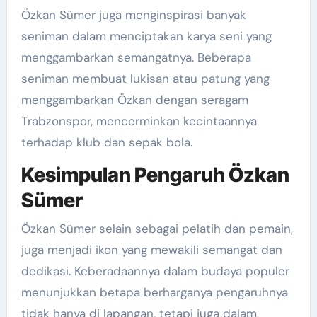
Özkan Sümer juga menginspirasi banyak
seniman dalam menciptakan karya seni yang
menggambarkan semangatnya. Beberapa
seniman membuat lukisan atau patung yang
menggambarkan Özkan dengan seragam
Trabzonspor, mencerminkan kecintaannya
terhadap klub dan sepak bola.
Kesimpulan Pengaruh Özkan
Sümer
Özkan Sümer selain sebagai pelatih dan pemain,
juga menjadi ikon yang mewakili semangat dan
dedikasi. Keberadaannya dalam budaya populer
menunjukkan betapa berharganya pengaruhnya
tidak hanya di lapangan, tetapi juga dalam