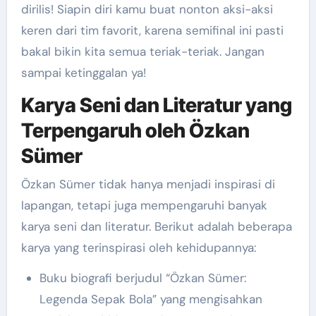
dirilis! Siapin diri kamu buat nonton aksi-aksi
keren dari tim favorit, karena semifinal ini pasti
bakal bikin kita semua teriak-teriak. Jangan
sampai ketinggalan ya!
Karya Seni dan Literatur yang
Terpengaruh oleh Özkan
Sümer
Özkan Sümer tidak hanya menjadi inspirasi di
lapangan, tetapi juga mempengaruhi banyak
karya seni dan literatur. Berikut adalah beberapa
karya yang terinspirasi oleh kehidupannya:
Buku biografi berjudul “Özkan Sümer:
Legenda Sepak Bola” yang mengisahkan