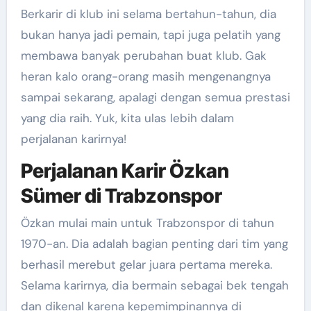
Berkarir di klub ini selama bertahun-tahun, dia
bukan hanya jadi pemain, tapi juga pelatih yang
membawa banyak perubahan buat klub. Gak
heran kalo orang-orang masih mengenangnya
sampai sekarang, apalagi dengan semua prestasi
yang dia raih. Yuk, kita ulas lebih dalam
perjalanan karirnya!
Perjalanan Karir Özkan
Sümer di Trabzonspor
Özkan mulai main untuk Trabzonspor di tahun
1970-an. Dia adalah bagian penting dari tim yang
berhasil merebut gelar juara pertama mereka.
Selama karirnya, dia bermain sebagai bek tengah
dan dikenal karena kepemimpinannya di