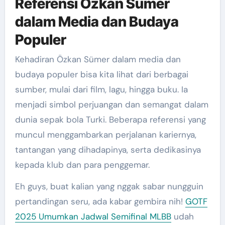
Referensi Özkan Sümer
dalam Media dan Budaya
Populer
Kehadiran Özkan Sümer dalam media dan
budaya populer bisa kita lihat dari berbagai
sumber, mulai dari film, lagu, hingga buku. Ia
menjadi simbol perjuangan dan semangat dalam
dunia sepak bola Turki. Beberapa referensi yang
muncul menggambarkan perjalanan kariernya,
tantangan yang dihadapinya, serta dedikasinya
kepada klub dan para penggemar.
Eh guys, buat kalian yang nggak sabar nungguin
pertandingan seru, ada kabar gembira nih!
GOTF
2025 Umumkan Jadwal Semifinal MLBB
udah