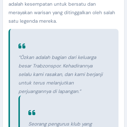
adalah kesempatan untuk bersatu dan
merayakan warisan yang ditinggalkan oleh salah
satu legenda mereka.
“Özkan adalah bagian dari keluarga
besar Trabzonspor. Kehadirannya
selalu kami rasakan, dan kami berjanji
untuk terus melanjutkan
perjuangannya di lapangan.”
Seorang pengurus klub yang