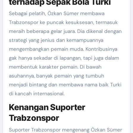
terhadap Sepak Bola Turki
Sebagai pelatih, Özkan Sümer membawa
Trabzonspor ke puncak kesuksesan, termasuk
meraih beberapa gelar juara. Dia dikenal dengan
strategi yang jenius dan kemampuannya
mengembangkan pemain muda. Kontribusinya
gak hanya sekadar di lapangan, tapi juga dalam
membentuk karakter pemain. Di bawah
asuhannya, banyak pemain yang tumbuh
menjadi bintang dan membawa nama baik Turki
di kancah internasional.
Kenangan Suporter
Trabzonspor
Suporter Trabzonspor mengenang Özkan Sümer