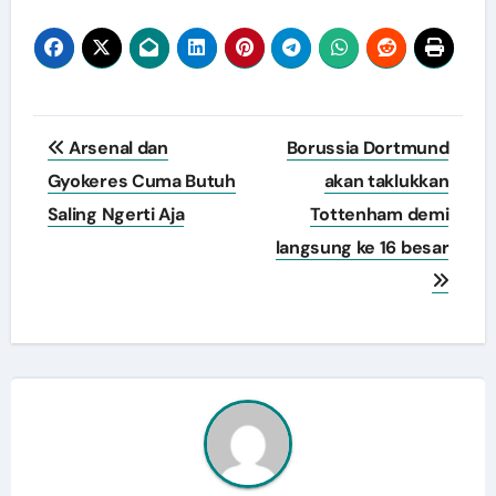
Post
Arsenal dan
Borussia Dortmund
navigation
Gyokeres Cuma Butuh
akan taklukkan
Saling Ngerti Aja
Tottenham demi
langsung ke 16 besar