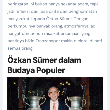
peringatan ini bukan hanya sekadar acara, tapi
jadi refleksi dari rasa cinta dan penghormatan
masyarakat kepada Özkan Sümer. Dengan
berkumpulnya banyak orang, atmosfernya jadi
hangat dan penuh rasa kebersamaan, yang
pastinya bikin Trabzonspor makin dicintai di hati
semua orang.
Özkan Sümer dalam
Budaya Populer