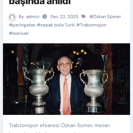
başında anıldı
By
admin
Dec 22, 2025
#
Özkan Sümer
#
peringatan
#
sepak bola Turki
#
Trabzonspor
#
warisan
Trabzonspor efsanesi Özkan Sümer, mezarı