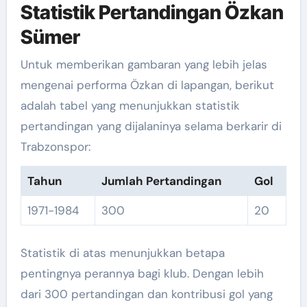
Statistik Pertandingan Özkan
Sümer
Untuk memberikan gambaran yang lebih jelas
mengenai performa Özkan di lapangan, berikut
adalah tabel yang menunjukkan statistik
pertandingan yang dijalaninya selama berkarir di
Trabzonspor:
Tahun
Jumlah Pertandingan
Gol
1971-1984
300
20
Statistik di atas menunjukkan betapa
pentingnya perannya bagi klub. Dengan lebih
dari 300 pertandingan dan kontribusi gol yang