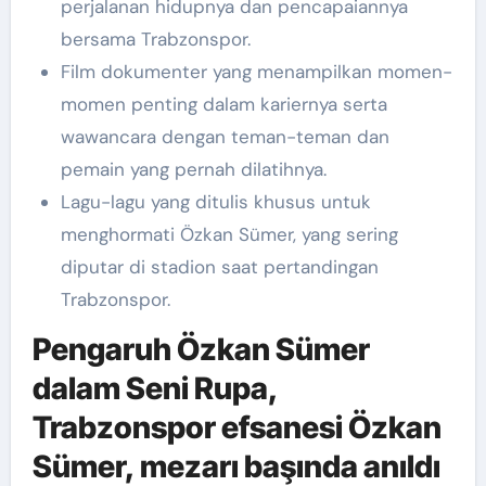
perjalanan hidupnya dan pencapaiannya
bersama Trabzonspor.
Film dokumenter yang menampilkan momen-
momen penting dalam kariernya serta
wawancara dengan teman-teman dan
pemain yang pernah dilatihnya.
Lagu-lagu yang ditulis khusus untuk
menghormati Özkan Sümer, yang sering
diputar di stadion saat pertandingan
Trabzonspor.
Pengaruh Özkan Sümer
dalam Seni Rupa,
Trabzonspor efsanesi Özkan
Sümer, mezarı başında anıldı