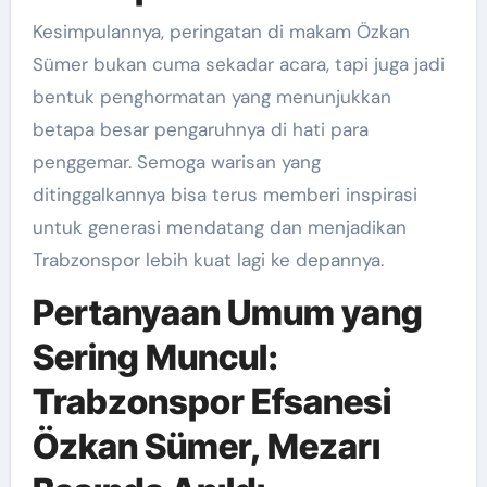
Kesimpulannya, peringatan di makam Özkan
Sümer bukan cuma sekadar acara, tapi juga jadi
bentuk penghormatan yang menunjukkan
betapa besar pengaruhnya di hati para
penggemar. Semoga warisan yang
ditinggalkannya bisa terus memberi inspirasi
untuk generasi mendatang dan menjadikan
Trabzonspor lebih kuat lagi ke depannya.
Pertanyaan Umum yang
Sering Muncul:
Trabzonspor Efsanesi
Özkan Sümer, Mezarı