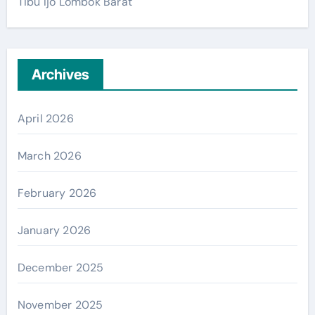
Tibu Ijo Lombok Barat
Archives
April 2026
March 2026
February 2026
January 2026
December 2025
November 2025