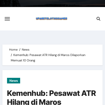
Skip
to
content
Home
News
Kemenhub: Pesawat ATR Hilang di Maros Dilaporkan
Memuat 10 Orang
News
Kemenhub: Pesawat ATR
Hilang di Maros