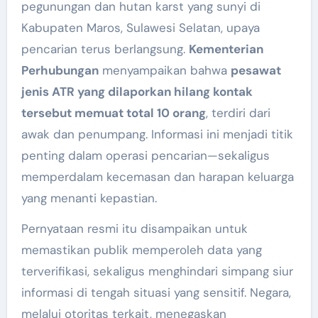
pegunungan dan hutan karst yang sunyi di
Kabupaten Maros, Sulawesi Selatan, upaya
pencarian terus berlangsung.
Kementerian
Perhubungan
menyampaikan bahwa
pesawat
jenis ATR yang dilaporkan hilang kontak
tersebut memuat total 10 orang
, terdiri dari
awak dan penumpang. Informasi ini menjadi titik
penting dalam operasi pencarian—sekaligus
memperdalam kecemasan dan harapan keluarga
yang menanti kepastian.
Pernyataan resmi itu disampaikan untuk
memastikan publik memperoleh data yang
terverifikasi, sekaligus menghindari simpang siur
informasi di tengah situasi yang sensitif. Negara,
melalui otoritas terkait, menegaskan