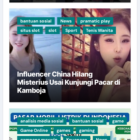
bantuan sosial
News
pramatic play
situs slot
slot
Sport
Tenis Wanita
Influencer China Hilang
Misterius Usai Kunjungi Pacar di
Kamboja
analisis media sosial
bantuan sosial
game
Game Online
games
gaming
gampang maxwin
Keuangan
News