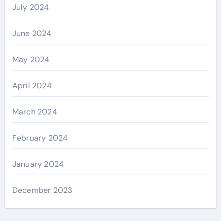
July 2024
June 2024
May 2024
April 2024
March 2024
February 2024
January 2024
December 2023