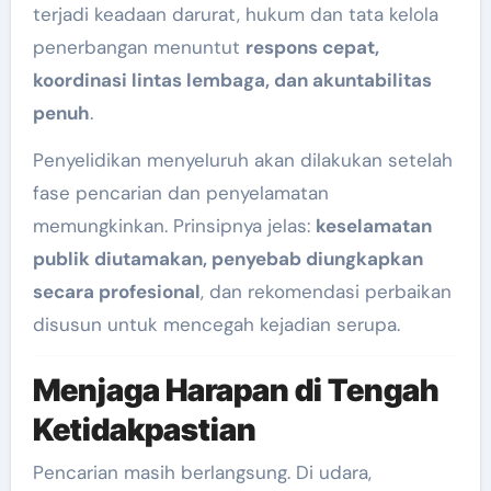
terjadi keadaan darurat, hukum dan tata kelola
penerbangan menuntut
respons cepat,
koordinasi lintas lembaga, dan akuntabilitas
penuh
.
Penyelidikan menyeluruh akan dilakukan setelah
fase pencarian dan penyelamatan
memungkinkan. Prinsipnya jelas:
keselamatan
publik diutamakan, penyebab diungkapkan
secara profesional
, dan rekomendasi perbaikan
disusun untuk mencegah kejadian serupa.
Menjaga Harapan di Tengah
Ketidakpastian
Pencarian masih berlangsung. Di udara,