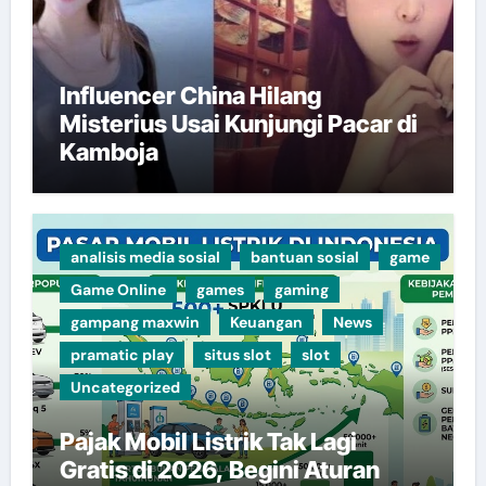
Influencer China Hilang
Misterius Usai Kunjungi Pacar di
Kamboja
analisis media sosial
bantuan sosial
game
Game Online
games
gaming
gampang maxwin
Keuangan
News
pramatic play
situs slot
slot
Uncategorized
Pajak Mobil Listrik Tak Lagi
Gratis di 2026, Begini Aturan