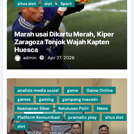
situs slot
slot
Sport
Marah usai Dikartu Merah, Kiper
Zaragoza Tonjok Wajah Kapten
Huesca
admin
Apr 27, 2026
analisis media sosial
game
Game Online
games
gaming
gampang maxwin
Keamanan Siber
Kelulusan Polri
News
Platform Komunikasi
pramatic play
situs slot
slot