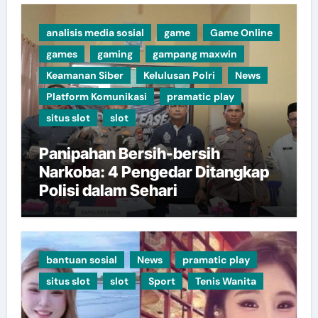
analisis media sosial
game
Game Online
games
gaming
gampang maxwin
Keamanan Siber
Kelulusan Polri
News
Platform Komunikasi
pramatic play
situs slot
slot
Panipahan Bersih-bersih
Narkoba: 4 Pengedar Ditangkap
Polisi dalam Sehari
bantuan sosial
News
pramatic play
situs slot
slot
Sport
Tenis Wanita