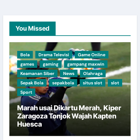
You Missed
Bola
Drama Televisi
Game Online
games
gaming
gampang maxwin
Keamanan Siber
News
Olahraga
Sepak Bola
sepakbola
situs slot
slot
Sport
Marah usai Dikartu Merah, Kiper
Zaragoza Tonjok Wajah Kapten
Huesca