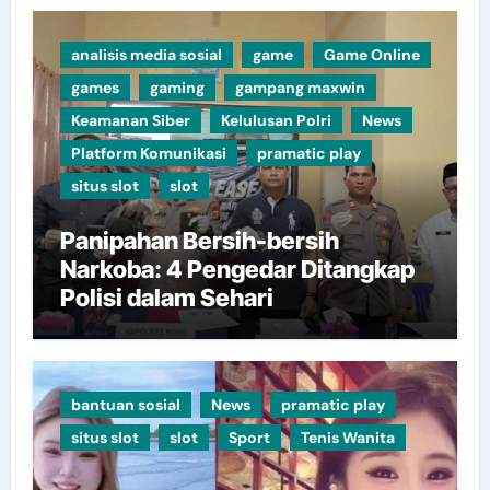
analisis media sosial
game
Game Online
games
gaming
gampang maxwin
Keamanan Siber
Kelulusan Polri
News
Platform Komunikasi
pramatic play
situs slot
slot
Panipahan Bersih-bersih
Narkoba: 4 Pengedar Ditangkap
Polisi dalam Sehari
bantuan sosial
News
pramatic play
situs slot
slot
Sport
Tenis Wanita