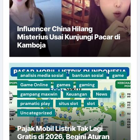
Influencer China Hilang
Misterius Usai Kunjungi Pacar di
Kamboja
analisis media sosial
bantuan sosial
game
Game Online
games
gaming
gampang maxwin
Keuangan
News
pramatic play
situs slot
slot
Uncategorized
Pajak Mobil Listrik Tak Lagi
Gratis di 2026, Begini Aturan