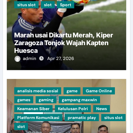
situs slot
slot
Sport
Marah usai Dikartu Merah, Kiper
Zaragoza Tonjok Wajah Kapten
Huesca
admin
Apr 27, 2026
analisis media sosial
game
Game Online
games
gaming
gampang maxwin
Keamanan Siber
Kelulusan Polri
News
Platform Komunikasi
pramatic play
situs slot
slot