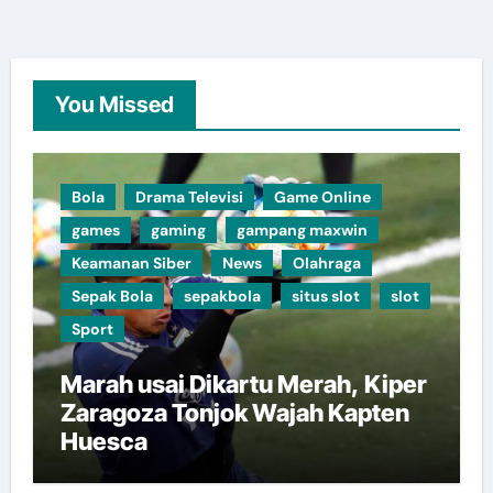
You Missed
Bola
Drama Televisi
Game Online
games
gaming
gampang maxwin
Keamanan Siber
News
Olahraga
Sepak Bola
sepakbola
situs slot
slot
Sport
Marah usai Dikartu Merah, Kiper
Zaragoza Tonjok Wajah Kapten
Huesca