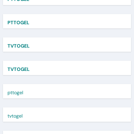
PTTOGEL
TVTOGEL
TVTOGEL
pttogel
tvtogel