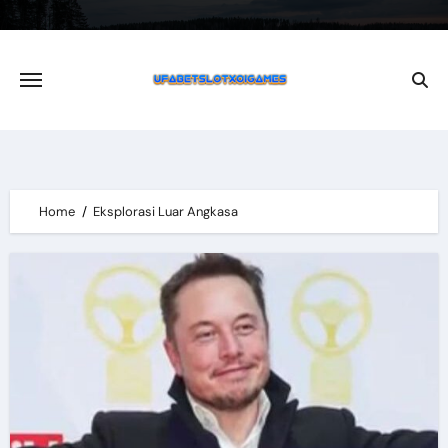
Skip
to
content
Home
Eksplorasi Luar Angkasa