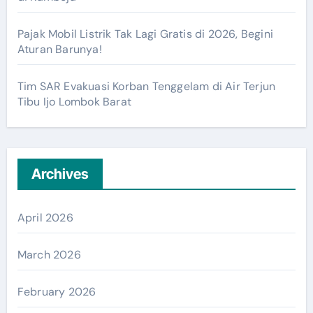
Pajak Mobil Listrik Tak Lagi Gratis di 2026, Begini
Aturan Barunya!
Tim SAR Evakuasi Korban Tenggelam di Air Terjun
Tibu Ijo Lombok Barat
Archives
April 2026
March 2026
February 2026