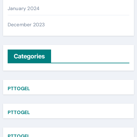
January 2024
December 2023
Categories
PTTOGEL
PTTOGEL
PTTOGEL