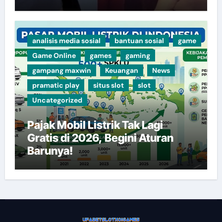
analisis media sosial
bantuan sosial
game
Game Online
games
gaming
gampang maxwin
Keuangan
News
pramatic play
situs slot
slot
Uncategorized
Pajak Mobil Listrik Tak Lagi
Gratis di 2026, Begini Aturan
Barunya!