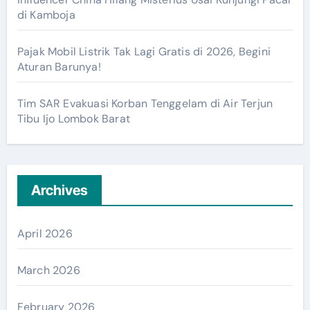
di Kamboja
Pajak Mobil Listrik Tak Lagi Gratis di 2026, Begini
Aturan Barunya!
Tim SAR Evakuasi Korban Tenggelam di Air Terjun
Tibu Ijo Lombok Barat
Archives
April 2026
March 2026
February 2026