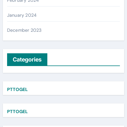
February 2024
January 2024
December 2023
Categories
PTTOGEL
PTTOGEL