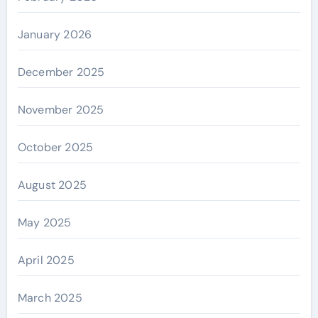
January 2026
December 2025
November 2025
October 2025
August 2025
May 2025
April 2025
March 2025