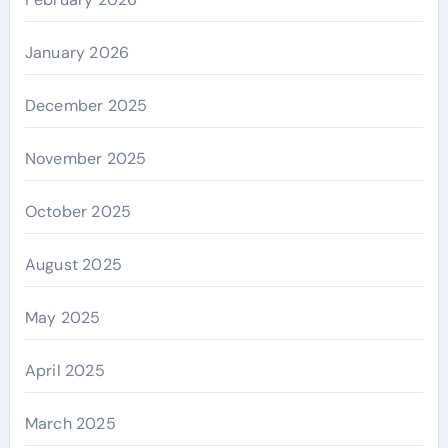
January 2026
December 2025
November 2025
October 2025
August 2025
May 2025
April 2025
March 2025