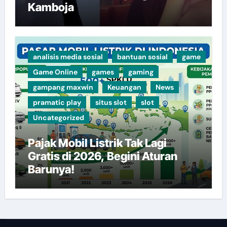
Kamboja
analisis media sosial
bantuan sosial
game
Game Online
games
gaming
gampang maxwin
Keuangan
News
pramatic play
situs slot
slot
Uncategorized
Pajak Mobil Listrik Tak Lagi
Gratis di 2026, Begini Aturan
Barunya!