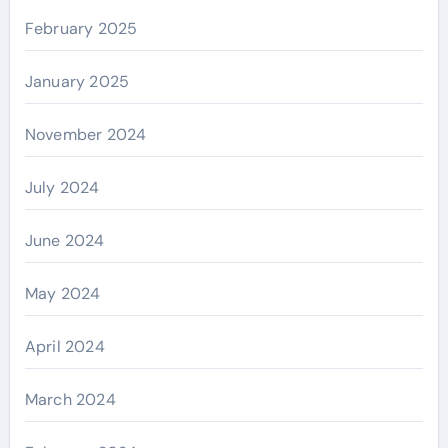
February 2025
January 2025
November 2024
July 2024
June 2024
May 2024
April 2024
March 2024