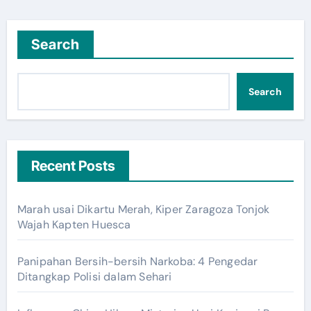
Search
Search
Recent Posts
Marah usai Dikartu Merah, Kiper Zaragoza Tonjok
Wajah Kapten Huesca
Panipahan Bersih-bersih Narkoba: 4 Pengedar
Ditangkap Polisi dalam Sehari