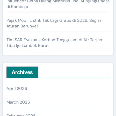
Influencer China Hilang Misterius Usai Kunjungi Pacar
di Kamboja
Pajak Mobil Listrik Tak Lagi Gratis di 2026, Begini
Aturan Barunya!
Tim SAR Evakuasi Korban Tenggelam di Air Terjun
Tibu Ijo Lombok Barat
Archives
April 2026
March 2026
February 2026