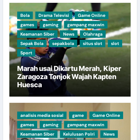
Bola
Drama Televisi
Game Online
games
gaming
gampang maxwin
Keamanan Siber
News
Olahraga
Sepak Bola
sepakbola
situs slot
slot
Sport
Marah usai Dikartu Merah, Kiper
Zaragoza Tonjok Wajah Kapten
Huesca
analisis media sosial
game
Game Online
games
gaming
gampang maxwin
Keamanan Siber
Kelulusan Polri
News