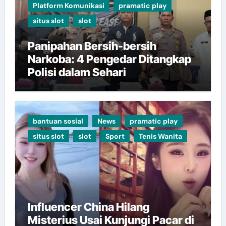
Platform Komunikasi
pramatic play
situs slot
slot
Panipahan Bersih-bersih
Narkoba: 4 Pengedar Ditangkap
Polisi dalam Sehari
bantuan sosial
News
pramatic play
situs slot
slot
Sport
Tenis Wanita
Influencer China Hilang
Misterius Usai Kunjungi Pacar di