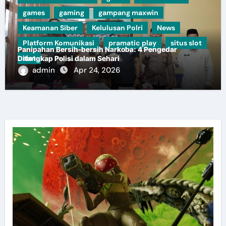
games
gaming
gampang maxwin
Keamanan Siber
Kelulusan Polri
News
Platform Komunikasi
pramatic play
situs slot
Panipahan Bersih-bersih Narkoba: 4 Pengedar
slot
Ditangkap Polisi dalam Sehari
admin
Apr 24, 2026