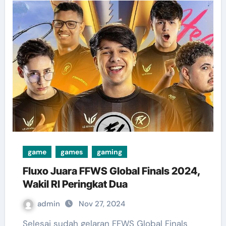
game
games
gaming
Fluxo Juara FFWS Global Finals 2024,
Wakil RI Peringkat Dua
admin
Nov 27, 2024
Selesai sudah gelaran FFWS Global Finals