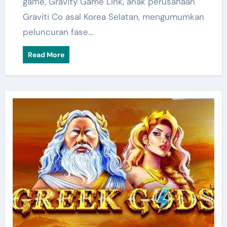
game, Gravity Game Link, anak perusahaan
Graviti Co asal Korea Selatan, mengumumkan
peluncuran fase…
Read More