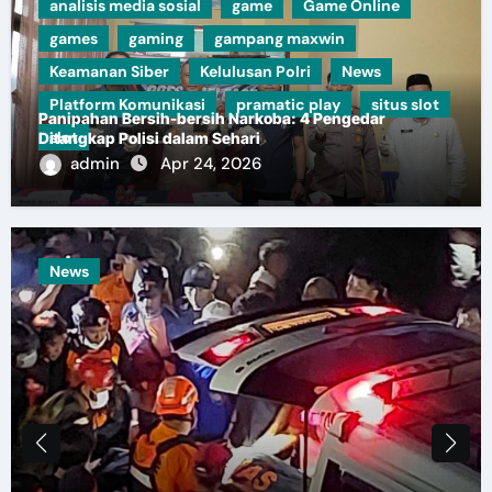
analisis media sosial
game
Game Online
games
gaming
gampang maxwin
Keamanan Siber
Kelulusan Polri
News
Platform Komunikasi
pramatic play
situs slot
Panipahan Bersih-bersih Narkoba: 4 Pengedar
slot
Ditangkap Polisi dalam Sehari
admin
Apr 24, 2026
Bola
Drama Televisi
Game Online
games
gaming
gampang maxwin
Keamanan Siber
News
Olahraga
Sepak Bola
sepakbola
situs slot
slot
Sport