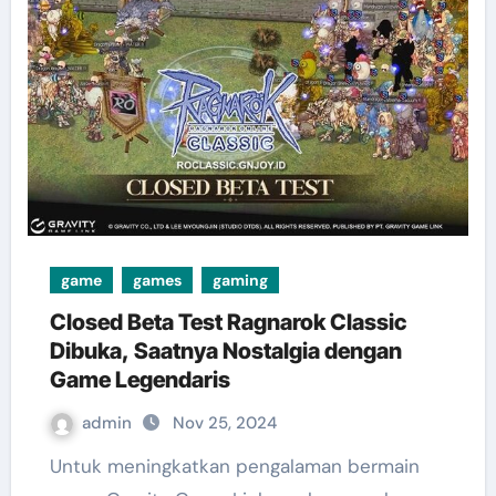
game
games
gaming
Closed Beta Test Ragnarok Classic
Dibuka, Saatnya Nostalgia dengan
Game Legendaris
admin
Nov 25, 2024
Untuk meningkatkan pengalaman bermain