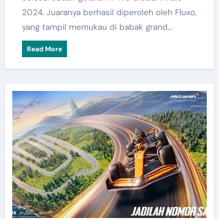
2024. Juaranya berhasil diperoleh oleh Fluxo,
yang tampil memukau di babak grand…
Read More