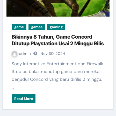
game
games
gaming
Bikinnya 8 Tahun, Game Concord
Ditutup Playstation Usai 2 Minggu Rilis
admin
Nov 30, 2024
Sony Interactive Entertainment dan Firewalk
Studios bakal menutup game baru mereka
berjudul Concord yang baru dirilis 2 minggu.
…
Read More