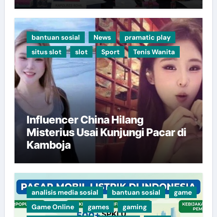
bantuan sosial
News
pramatic play
situs slot
slot
Sport
Tenis Wanita
Influencer China Hilang
Misterius Usai Kunjungi Pacar di
Kamboja
analisis media sosial
bantuan sosial
game
Game Online
games
gaming