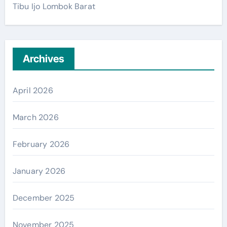
Tibu Ijo Lombok Barat
Archives
April 2026
March 2026
February 2026
January 2026
December 2025
November 2025