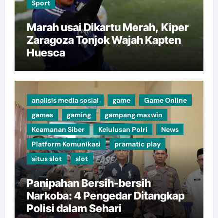
Sport
Marah usai Dikartu Merah, Kiper
Zaragoza Tonjok Wajah Kapten
Huesca
analisis media sosial
game
Game Online
games
gaming
gampang maxwin
Keamanan Siber
Kelulusan Polri
News
Platform Komunikasi
pramatic play
situs slot
slot
Panipahan Bersih-bersih
Narkoba: 4 Pengedar Ditangkap
Polisi dalam Sehari