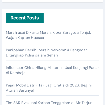
Recent Posts
Marah usai Dikartu Merah, Kiper Zaragoza Tonjok
Wajah Kapten Huesca
Panipahan Bersih-bersih Narkoba: 4 Pengedar
Ditangkap Polisi dalam Sehari
Influencer China Hilang Misterius Usai Kunjungi Pacar
di Kamboja
Pajak Mobil Listrik Tak Lagi Gratis di 2026, Begini
Aturan Barunya!
Tim SAR Evakuasi Korban Tenggelam di Air Terjun